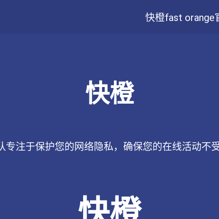
快橙
fast oran
快橙
队专注于保护您的网络隐私，确保您的在线活动不
快橙