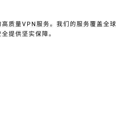
高质量VPN服务。我们的服务覆盖全球
安全提供坚实保障。