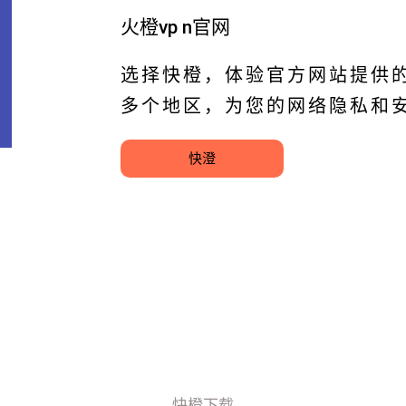
火橙vp n官网
选择快橙，体验官方网站提供的
多个地区，为您的网络隐私和
快澄
快橙下载