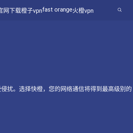
fast orange
ge官网下载
橙子vpn
火橙vpn
受侵扰。选择快橙，您的网络通信将得到最高级别的