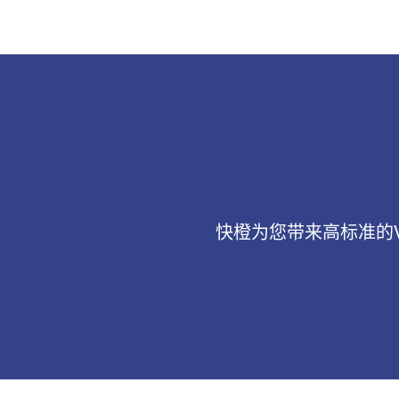
快橙为您带来高标准的