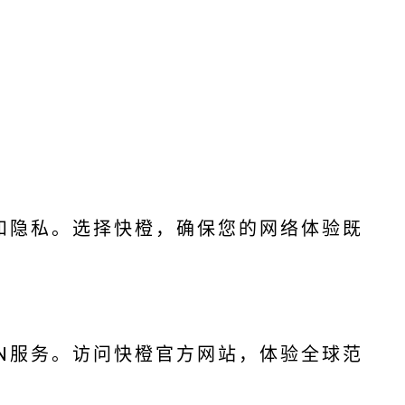
和隐私。选择快橙，确保您的网络体验既
N服务。访问快橙官方网站，体验全球范