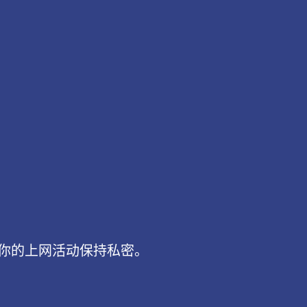
你的上网活动保持私密。