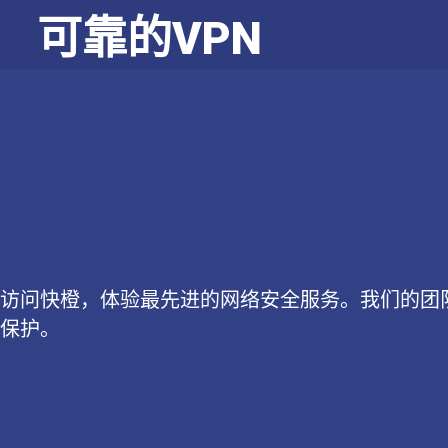
可靠的VPN
访问快橙，体验最先进的网络安全服务。我们的团
保护。