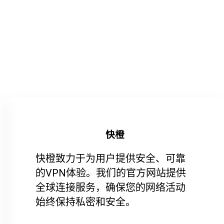
快橙
快橙致力于为用户提供安全、可靠
的VPN体验。我们的官方网站提供
全球连接服务，确保您的网络活动
始终保持私密和安全。