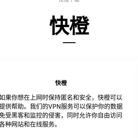
快橙
快橙
如果你想在上网时保持匿名和安全，快橙可以
提供帮助。我们的VPN服务可以保护你的数据
免受黑客和监控的侵害，同时允许你自由访问
各种网站和在线服务。